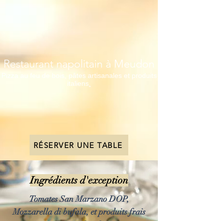
Restaurant napolitain à Meudon
Pizza au feu de bois, pâtes artisanales et produits
italiens
.
RÉSERVER UNE TABLE
Ingrédients d'exception
Tomates San Marzano DOP,
Mozzarella di bufala, et produits frais