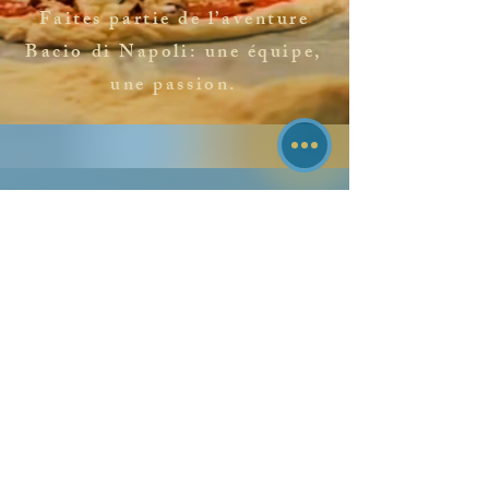
Faites partie de l’aventure
Bacio di Napoli: une équipe,
une passion.
BACIO DI
NAPOLI​
Restaurant italien et pizzeria