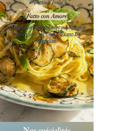
importés d'Italie
Fatto con Amore
Chaque plat préparé avec passion et le
savoir-faire du
Chef Luciano
Di
Sebastiano